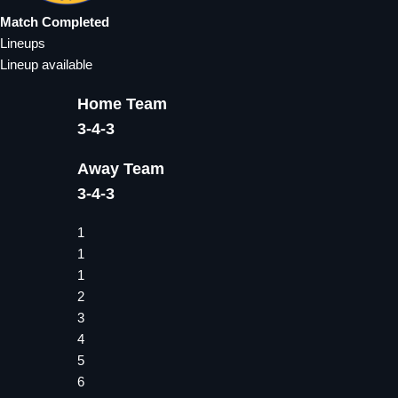
Match Completed
Lineups
Lineup available
Home Team
3-4-3
Away Team
3-4-3
1
1
1
2
3
4
5
6