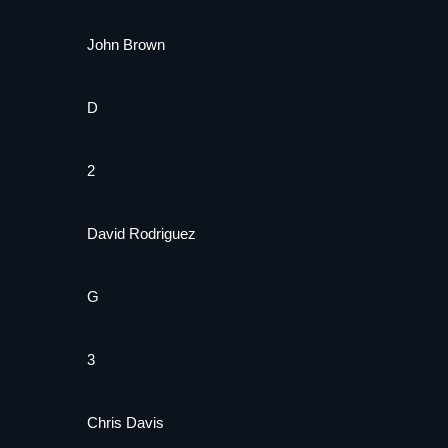
John Brown
D
2
David Rodriguez
G
3
Chris Davis