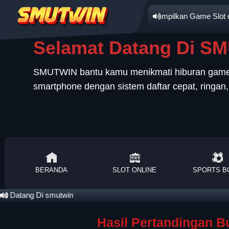
ritahuan : Situs Resmi Menampilkan Game Slot dan Result Update 
Selamat Datang Di
SM
SMUTWIN bantu kamu menikmati hiburan game s
smartphone dengan sistem daftar cepat, ringan
BERANDA
SLOT ONLINE
SPORTS B
atang Di smutwin
Hasil Pertandingan B