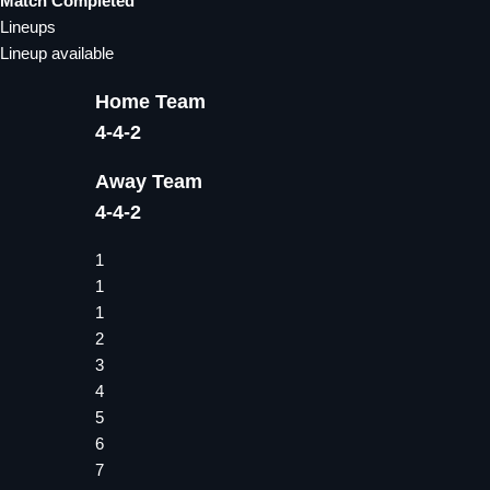
Match Completed
Lineups
Lineup available
Home Team
4-4-2
Away Team
4-4-2
1
1
1
2
3
4
5
6
7