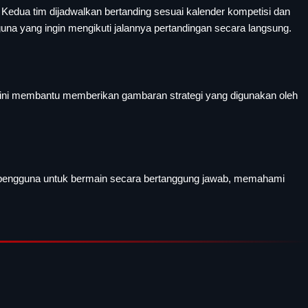
Kedua tim dijadwalkan bertanding sesuai kalender kompetisi dan
gguna yang ingin mengikuti jalannya pertandingan secara langsung.
i ini membantu memberikan gambaran strategi yang digunakan oleh
ng pengguna untuk bermain secara bertanggung jawab, memahami