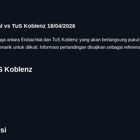
l vs TuS Koblenz 18/04/2026
aga antara Eisbachtal dan TuS Koblenz yang akan berlangsung pukul 
arik untuk diikuti. Informasi pertandingan disajikan sebagai refere
uS Koblenz
si