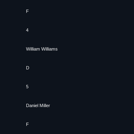
F
4
William Williams
D
5
Daniel Miller
F