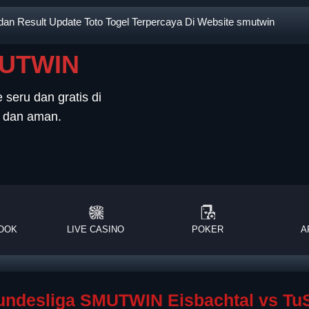
Toto Togel Terpercaya Di Website smutwin
UTWIN
eru dan gratis di
, dan aman.
OOK
LIVE CASINO
POKER
A
undesliga SMUTWIN Eisbachtal vs Tu