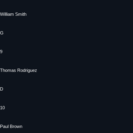
William Smith
G
9
Thomas Rodriguez
D
10
Paul Brown