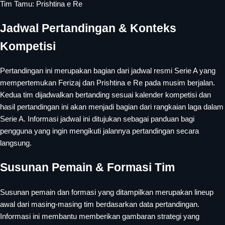
Tim Tamu: Prishtina e Re
Jadwal Pertandingan & Konteks
Kompetisi
Pertandingan ini merupakan bagian dari jadwal resmi Serie A yang
mempertemukan Ferizaj dan Prishtina e Re pada musim berjalan.
Kedua tim dijadwalkan bertanding sesuai kalender kompetisi dan
hasil pertandingan ini akan menjadi bagian dari rangkaian laga dalam
Serie A. Informasi jadwal ini ditujukan sebagai panduan bagi
pengguna yang ingin mengikuti jalannya pertandingan secara
langsung.
Susunan Pemain & Formasi Tim
Susunan pemain dan formasi yang ditampilkan merupakan lineup
awal dari masing-masing tim berdasarkan data pertandingan.
Informasi ini membantu memberikan gambaran strategi yang