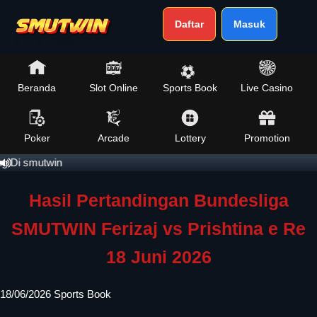
Daftar
Masuk
Beranda
Slot Online
Sports Book
Live Casino
Poker
Arcade
Lottery
Promotion
 smutwin
Hasil Pertandingan Bundesliga
SMUTWIN Ferizaj vs Prishtina e Re
18 Juni 2026
18/06/2026
Sports Book