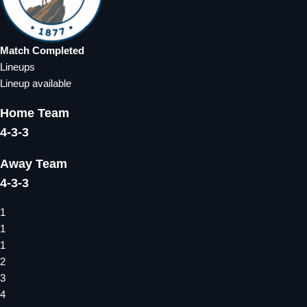
Match Completed
Lineups
Lineup available
Home Team
4-3-3
Away Team
4-3-3
1
1
1
2
3
4