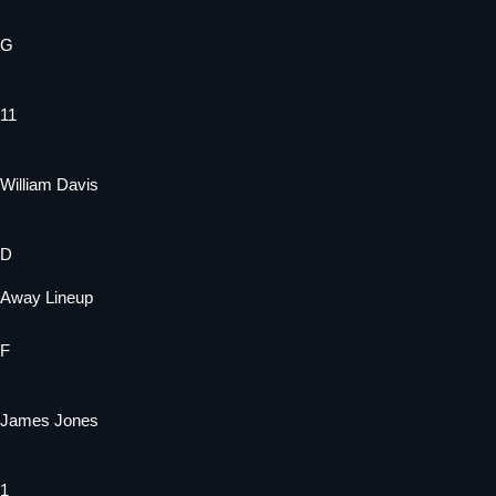
G
11
William Davis
D
Away Lineup
F
James Jones
1