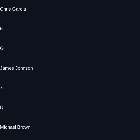
Chris Garcia
6
G
James Johnson
7
D
Michael Brown