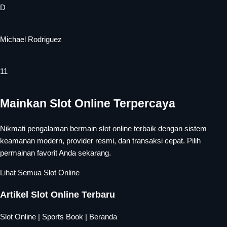
D
Michael Rodriguez
11
Mainkan Slot Online Terpercaya
Nikmati pengalaman bermain slot online terbaik dengan sistem
keamanan modern, provider resmi, dan transaksi cepat. Pilih
permainan favorit Anda sekarang.
Lihat Semua Slot Online
Artikel Slot Online Terbaru
Slot Online
|
Sports Book
|
Beranda