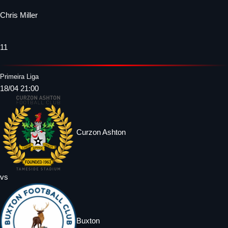
Chris Miller
11
Primeira Liga
18/04 21:00
Curzon Ashton
vs
Buxton