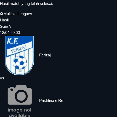
Hasil match yang telah selesai.
⚽
Multiple Leagues
Hasil
Serie A
18/04 20:00
Ferizaj
vs
Prishtina e Re