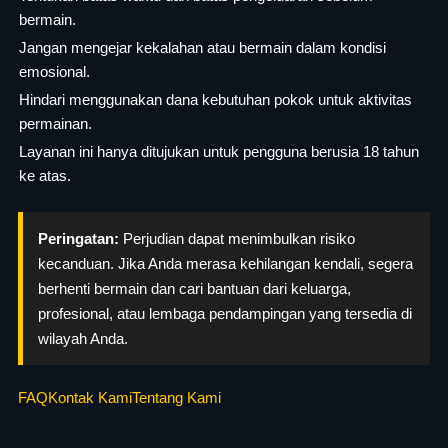
bermain.
Jangan mengejar kekalahan atau bermain dalam kondisi
emosional.
Hindari menggunakan dana kebutuhan pokok untuk aktivitas
permainan.
Layanan ini hanya ditujukan untuk pengguna berusia 18 tahun
ke atas.
Peringatan:
Perjudian dapat menimbulkan risiko
kecanduan. Jika Anda merasa kehilangan kendali, segera
berhenti bermain dan cari bantuan dari keluarga,
profesional, atau lembaga pendampingan yang tersedia di
wilayah Anda.
FAQ
Kontak Kami
Tentang Kami