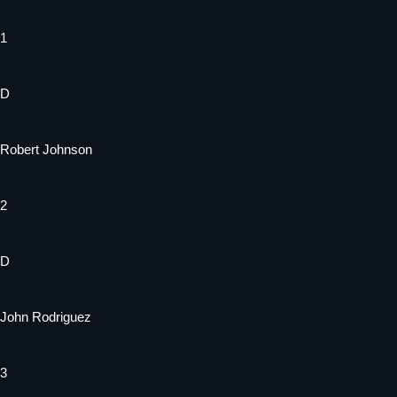
1
D
Robert Johnson
2
D
John Rodriguez
3