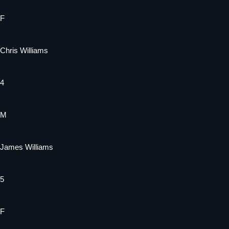
F
Chris Williams
4
M
James Williams
5
F