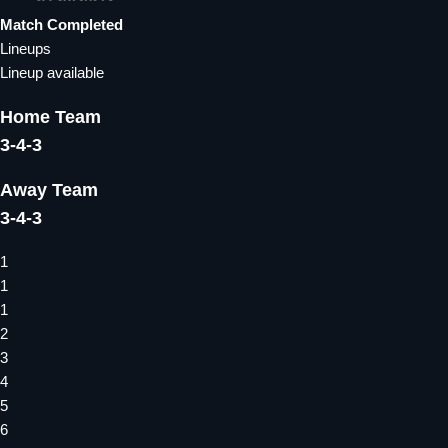
Match Completed
Lineups
Lineup available
Home Team
3-4-3
Away Team
3-4-3
1
1
1
2
3
4
5
6