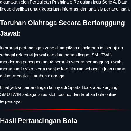
digunakan oleh Ferizaj dan Prishtina e Re dalam laga Serie A. Data
lineup disajikan untuk keperluan informasi dan analisis pertandingan.
Taruhan Olahraga Secara Bertanggung
Jawab
Informasi pertandingan yang ditampilkan di halaman ini bertujuan
sebagai referensi jadwal dan data pertandingan. SMUTWIN
mendorong pengguna untuk bermain secara bertanggung jawab,
memahami risiko, serta menjadikan hiburan sebagai tujuan utama
dalam mengikuti taruhan olahraga.
Lihat jadwal pertandingan lainnya di
Sports Book
atau kunjungi
SMUTWIN
sebagai situs slot, casino, dan taruhan bola online
terpercaya.
Hasil Pertandingan Bola