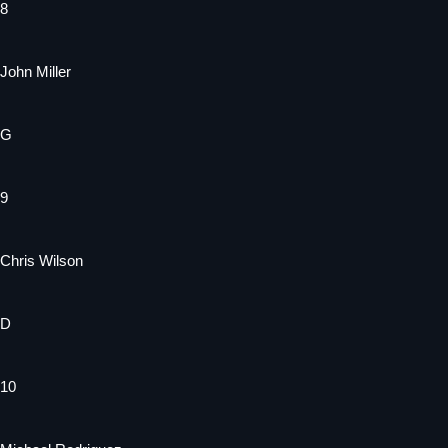
8
John Miller
G
9
Chris Wilson
D
10