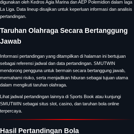
digunakan oleh Kedros Agia Marina dan AEP Polemidion dalam laga
La Liga. Data lineup disajikan untuk keperluan informasi dan analisis
pertandingan.
Taruhan Olahraga Secara Bertanggung
Jawab
Informasi pertandingan yang ditampilkan di halaman ini bertujuan
sebagai referensi jadwal dan data pertandingan. SMUTWIN
mendorong pengguna untuk bermain secara bertanggung jawab,
memahami risiko, serta menjadikan hiburan sebagai tujuan utama
dalam mengikuti taruhan olahraga.
Lihat jadwal pertandingan lainnya di
Sports Book
atau kunjungi
SMUTWIN
sebagai situs slot, casino, dan taruhan bola online
terpercaya.
Hasil Pertandingan Bola