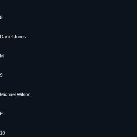
8
Daniel Jones
M
9
Michael Wilson
F
10