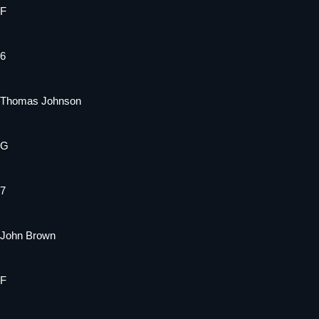
F
6
Thomas Johnson
G
7
John Brown
F