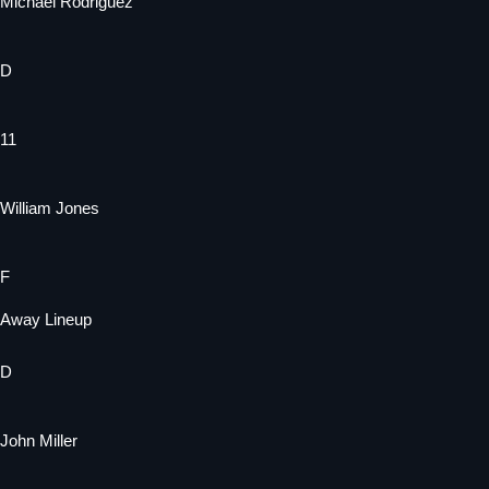
Michael Rodriguez
D
11
William Jones
F
Away Lineup
D
John Miller