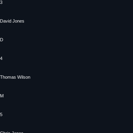
3
David Jones
D
4
Thomas Wilson
M
5