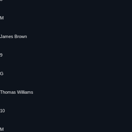
M
James Brown
9
G
Thomas Williams
10
M