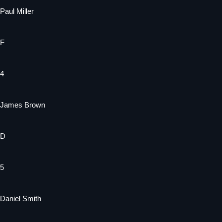
Paul Miller
F
4
James Brown
D
5
Daniel Smith