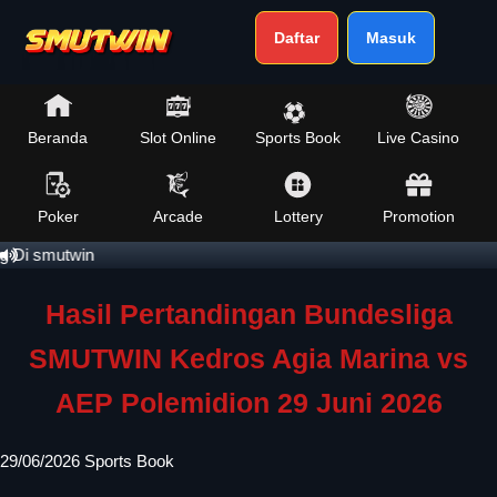
Daftar
Masuk
Beranda
Slot Online
Sports Book
Live Casino
Poker
Arcade
Lottery
Promotion
 smutwin
Hasil Pertandingan Bundesliga
SMUTWIN Kedros Agia Marina vs
AEP Polemidion 29 Juni 2026
29/06/2026
Sports Book