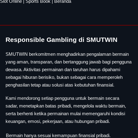
Slot Online
|
Sports Book
|
Beranda
Responsible Gambling di SMUTWIN
SMUTWIN berkomitmen menghadirkan pengalaman bermain
yang aman, transparan, dan bertanggung jawab bagi pengguna
dewasa. Aktivitas permainan dan taruhan harus dipahami
sebagai hiburan berisiko, bukan sebagai cara memperoleh
penghasilan tetap atau solusi atas kebutuhan finansial.
Kami mendorong setiap pengguna untuk bermain secara
sadar, menetapkan batas pribadi, mengelola waktu bermain,
serta berhenti ketika permainan mulai memengaruhi kondisi
keuangan, emosi, pekerjaan, atau hubungan pribadi.
Bermain hanya sesuai kemampuan finansial pribadi.