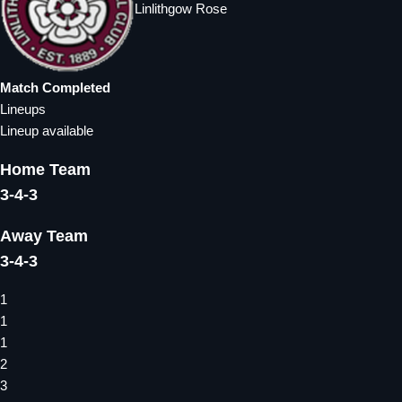
Linlithgow Rose
Match Completed
Lineups
Lineup available
Home Team
3-4-3
Away Team
3-4-3
1
1
1
2
3