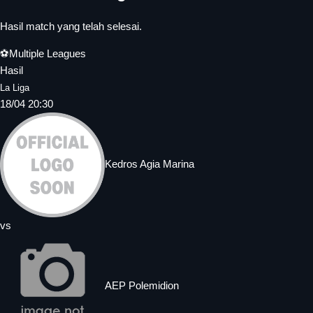
Hasil match yang telah selesai.
⚽
Multiple Leagues
Hasil
La Liga
18/04 20:30
Kedros Agia Marina
vs
AEP Polemidion