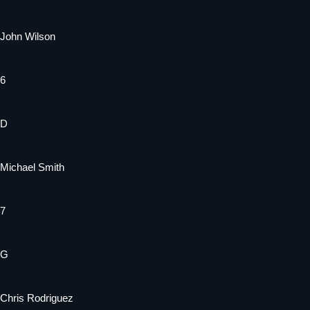
John Wilson
6
D
Michael Smith
7
G
Chris Rodriguez