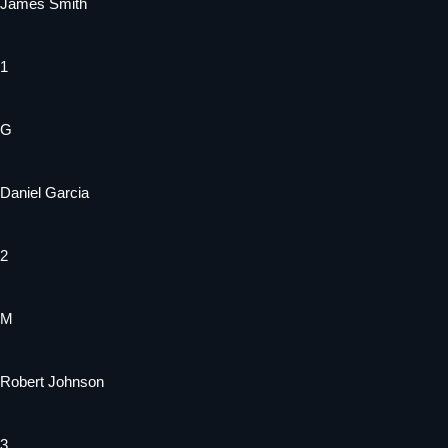
James Smith
1
G
Daniel Garcia
2
M
Robert Johnson
3