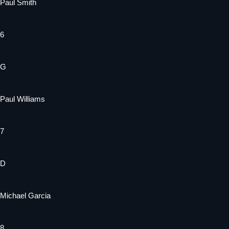
Paul Smith
6
G
Paul Williams
7
D
Michael Garcia
8