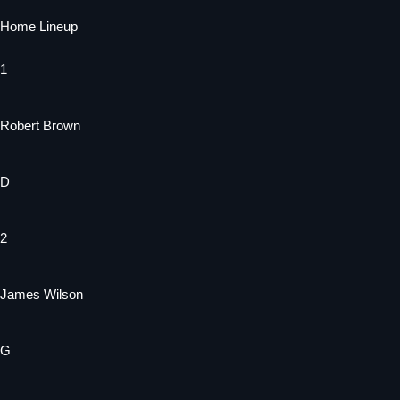
Home Lineup
1
Robert Brown
D
2
James Wilson
G