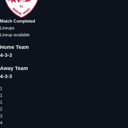
Match Completed
Lineups
Lineup available
Home Team
4-3-3
Away Team
4-3-3
1
1
1
2
3
4