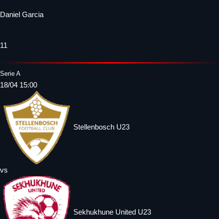
Daniel Garcia
11
Serie A
18/04 15:00
Stellenbosch U23
vs
Sekhukhune United U23