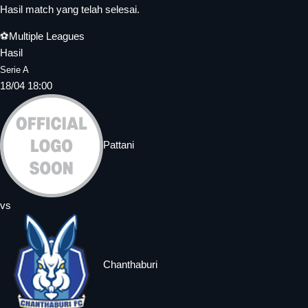
Hasil match yang telah selesai.
⚽
Multiple Leagues
Hasil
Serie A
18/04 18:00
Pattani
vs
Chanthaburi