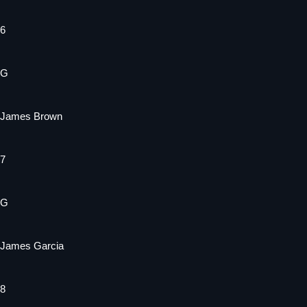
6
G
James Brown
7
G
James Garcia
8