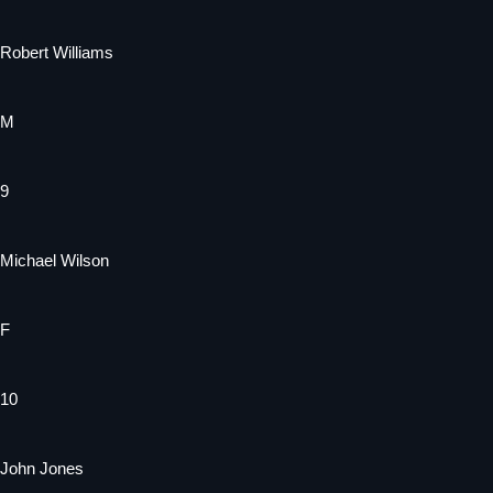
Robert Williams
M
9
Michael Wilson
F
10
John Jones