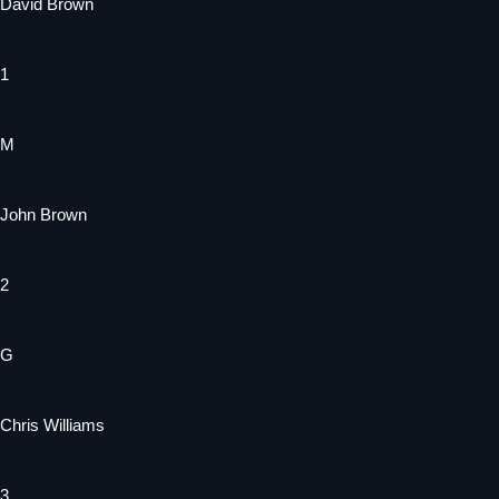
David Brown
1
M
John Brown
2
G
Chris Williams
3