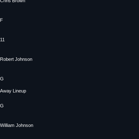
Chris Brown
F
11
Robert Johnson
G
Away Lineup
G
William Johnson