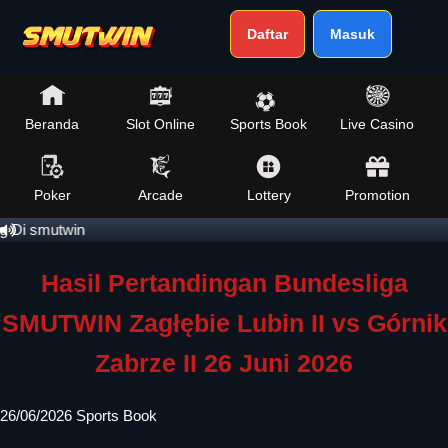
Daftar
Masuk
Beranda
Slot Online
Sports Book
Live Casino
Poker
Arcade
Lottery
Promotion
 smutwin
Hasil Pertandingan Bundesliga
SMUTWIN Zagłębie Lubin II vs Górnik
Zabrze II 26 Juni 2026
26/06/2026
Sports Book