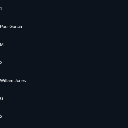
1
Paul Garcia
M
2
William Jones
G
3