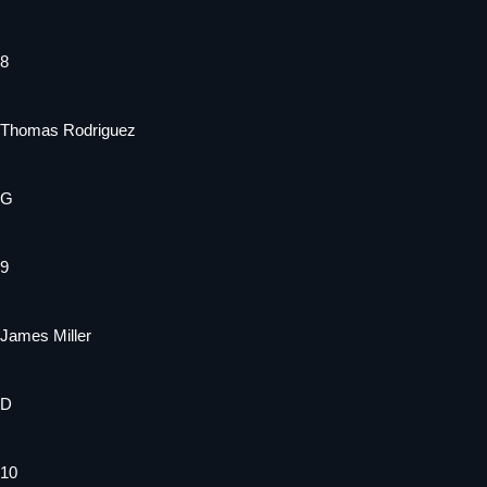
8
Thomas Rodriguez
G
9
James Miller
D
10