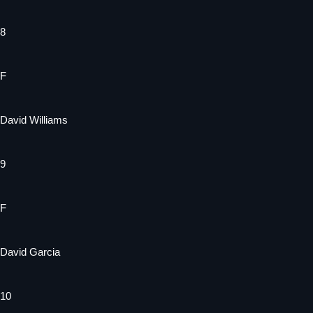
8
F
David Williams
9
F
David Garcia
10