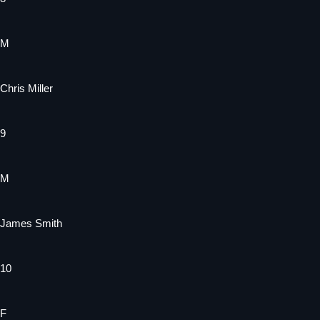
M
Chris Miller
9
M
James Smith
10
F