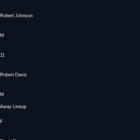
Robert Johnson
M
11
Robert Davis
M
Away Lineup
F