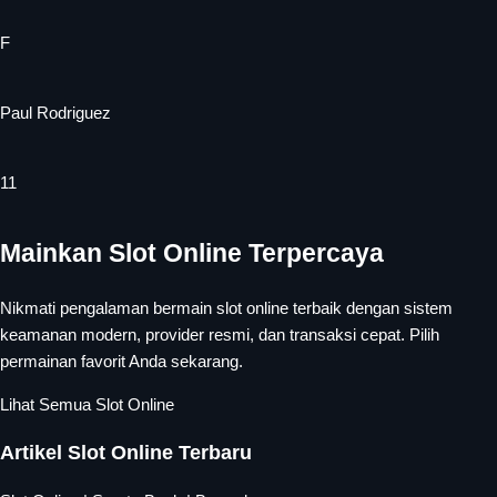
F
Paul Rodriguez
11
Mainkan Slot Online Terpercaya
Nikmati pengalaman bermain slot online terbaik dengan sistem
keamanan modern, provider resmi, dan transaksi cepat. Pilih
permainan favorit Anda sekarang.
Lihat Semua Slot Online
Artikel Slot Online Terbaru