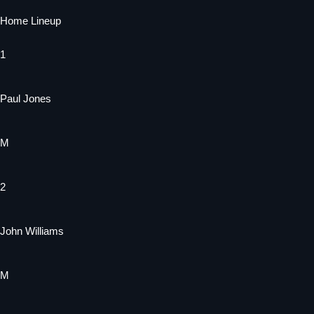
Home Lineup
1
Paul Jones
M
2
John Williams
M