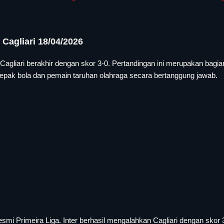
Cagliari 18/04/2026
 Cagliari berakhir dengan skor 3-0. Pertandingan ini merupakan bagia
 sepak bola dan pemain taruhan olahraga secara bertanggung jawab.
resmi Primeira Liga. Inter berhasil mengalahkan Cagliari dengan skor 