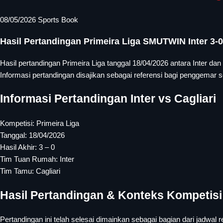
08/05/2026
Sports Book
Hasil Pertandingan Primeira Liga SMUTWIN Inter 3-0 
Hasil pertandingan Primeira Liga tanggal 18/04/2026 antara Inter dan
Informasi pertandingan disajikan sebagai referensi bagi penggemar
Informasi Pertandingan Inter vs Cagliari
Kompetisi: Primeira Liga
Tanggal: 18/04/2026
Hasil Akhir: 3 – 0
Tim Tuan Rumah: Inter
Tim Tamu: Cagliari
Hasil Pertandingan & Konteks Kompetisi
Pertandingan ini telah selesai dimainkan sebagai bagian dari jadwal 