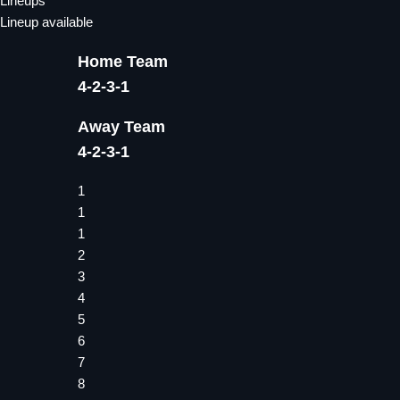
Lineups
Lineup available
Home Team
4-2-3-1
Away Team
4-2-3-1
1
1
1
2
3
4
5
6
7
8