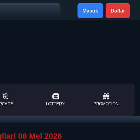
Masuk
Daftar
RCADE
LOTTERY
PROMOTION
iari 08 Mei 2026