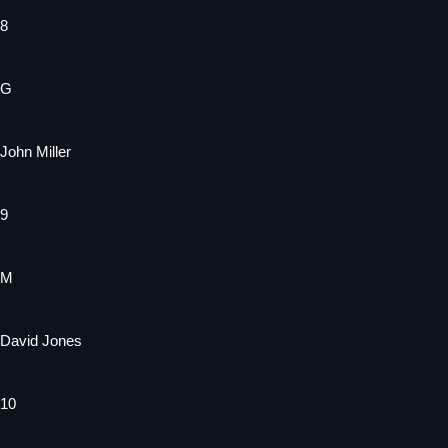
8
G
John Miller
9
M
David Jones
10