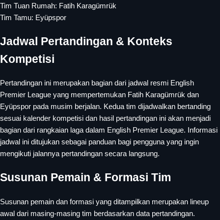
Tim Tuan Rumah: Fatih Karagümrük
Tim Tamu: Eyüpspor
Jadwal Pertandingan & Konteks
Kompetisi
Pertandingan ini merupakan bagian dari jadwal resmi English
Premier League yang mempertemukan Fatih Karagümrük dan
Eyüpspor pada musim berjalan. Kedua tim dijadwalkan bertanding
sesuai kalender kompetisi dan hasil pertandingan ini akan menjadi
bagian dari rangkaian laga dalam English Premier League. Informasi
jadwal ini ditujukan sebagai panduan bagi pengguna yang ingin
mengikuti jalannya pertandingan secara langsung.
Susunan Pemain & Formasi Tim
Susunan pemain dan formasi yang ditampilkan merupakan lineup
awal dari masing-masing tim berdasarkan data pertandingan.