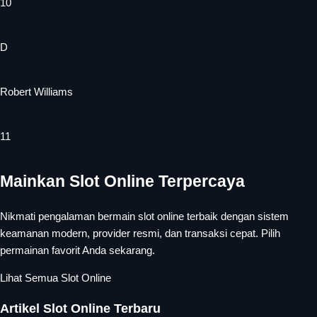
10
D
Robert Williams
11
Mainkan Slot Online Terpercaya
Nikmati pengalaman bermain slot online terbaik dengan sistem
keamanan modern, provider resmi, dan transaksi cepat. Pilih
permainan favorit Anda sekarang.
Lihat Semua Slot Online
Artikel Slot Online Terbaru