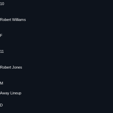
10
Robert Williams
F
11
Robert Jones
M
Away Lineup
D