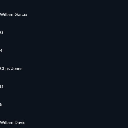
William Garcia
G
4
Chris Jones
D
5
William Davis