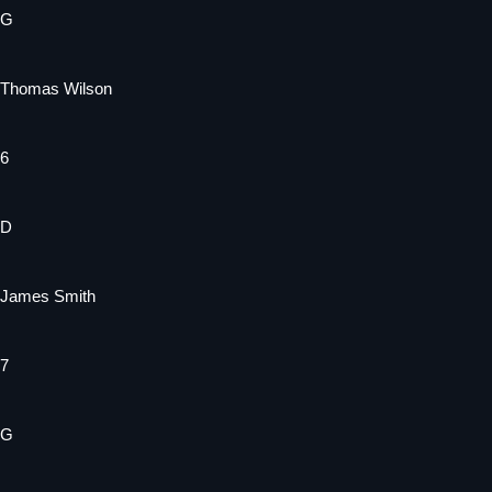
G
Thomas Wilson
6
D
James Smith
7
G