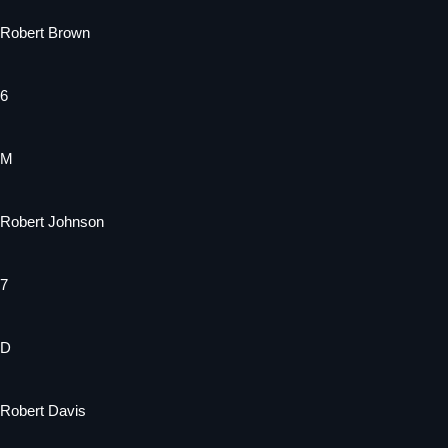
Robert Brown
6
M
Robert Johnson
7
D
Robert Davis