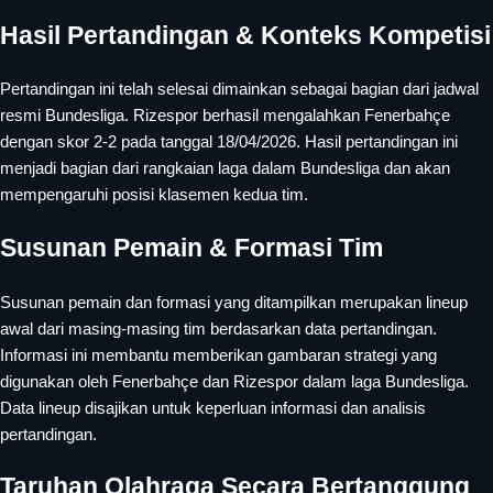
Hasil Pertandingan & Konteks Kompetisi
Pertandingan ini telah selesai dimainkan sebagai bagian dari jadwal
resmi Bundesliga. Rizespor berhasil mengalahkan Fenerbahçe
dengan skor 2-2 pada tanggal 18/04/2026. Hasil pertandingan ini
menjadi bagian dari rangkaian laga dalam Bundesliga dan akan
mempengaruhi posisi klasemen kedua tim.
Susunan Pemain & Formasi Tim
Susunan pemain dan formasi yang ditampilkan merupakan lineup
awal dari masing-masing tim berdasarkan data pertandingan.
Informasi ini membantu memberikan gambaran strategi yang
digunakan oleh Fenerbahçe dan Rizespor dalam laga Bundesliga.
Data lineup disajikan untuk keperluan informasi dan analisis
pertandingan.
Taruhan Olahraga Secara Bertanggung