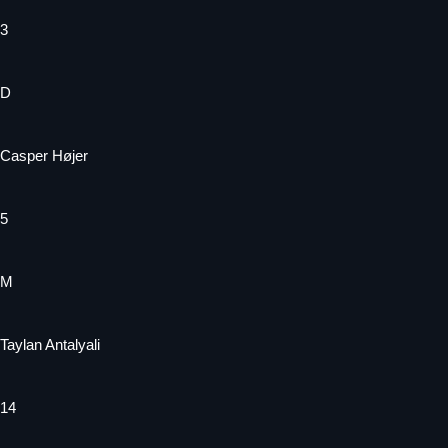
3
D
Casper Højer
5
M
Taylan Antalyali
14