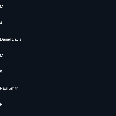
M
4
Daniel Davis
M
5
Paul Smith
F