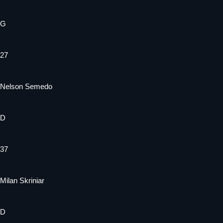
G
27
Nelson Semedo
D
37
Milan Skriniar
D