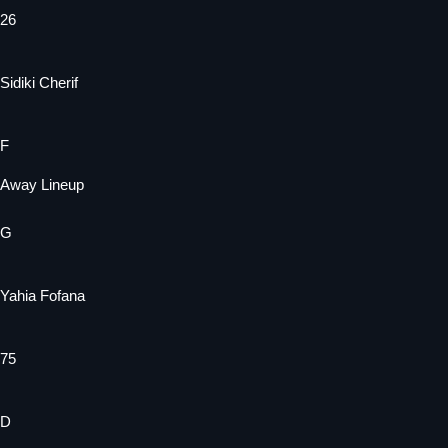
26
Sidiki Cherif
F
Away Lineup
G
Yahia Fofana
75
D