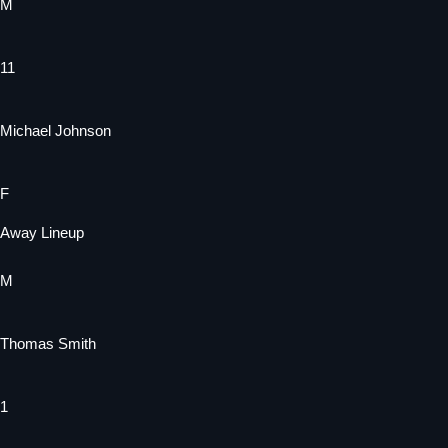
M
11
Michael Johnson
F
Away Lineup
M
Thomas Smith
1