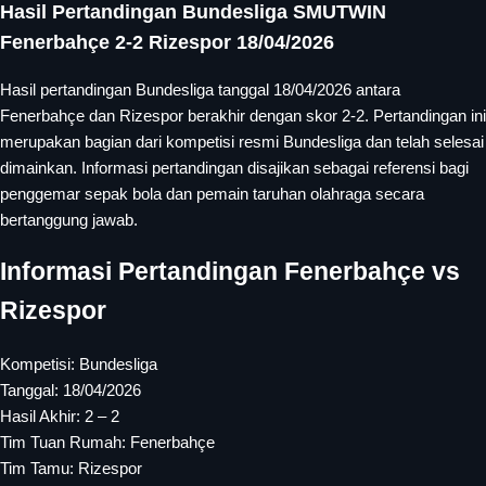
Hasil Pertandingan Bundesliga SMUTWIN
Fenerbahçe 2-2 Rizespor 18/04/2026
Hasil pertandingan Bundesliga tanggal 18/04/2026 antara
Fenerbahçe dan Rizespor berakhir dengan skor 2-2. Pertandingan ini
merupakan bagian dari kompetisi resmi Bundesliga dan telah selesai
dimainkan. Informasi pertandingan disajikan sebagai referensi bagi
penggemar sepak bola dan pemain taruhan olahraga secara
bertanggung jawab.
Informasi Pertandingan Fenerbahçe vs
Rizespor
Kompetisi: Bundesliga
Tanggal: 18/04/2026
Hasil Akhir: 2 – 2
Tim Tuan Rumah: Fenerbahçe
Tim Tamu: Rizespor