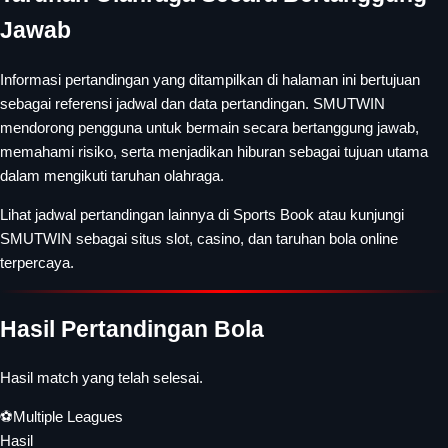
Jawab
Informasi pertandingan yang ditampilkan di halaman ini bertujuan
sebagai referensi jadwal dan data pertandingan. SMUTWIN
mendorong pengguna untuk bermain secara bertanggung jawab,
memahami risiko, serta menjadikan hiburan sebagai tujuan utama
dalam mengikuti taruhan olahraga.
Lihat jadwal pertandingan lainnya di
Sports Book
atau kunjungi
SMUTWIN
sebagai situs slot, casino, dan taruhan bola online
terpercaya.
Hasil Pertandingan Bola
Hasil match yang telah selesai.
⚽
Multiple Leagues
Hasil