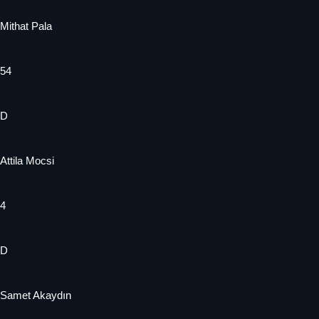
Mithat Pala
54
D
Attila Mocsi
4
D
Samet Akaydın