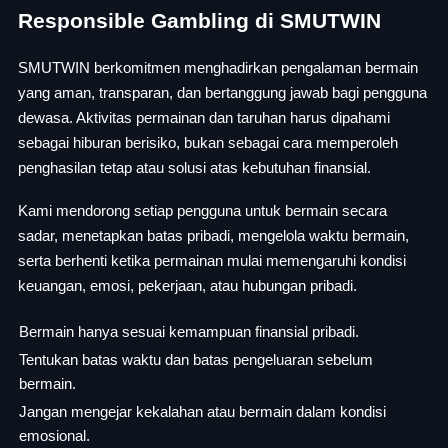
Responsible Gambling di SMUTWIN
SMUTWIN berkomitmen menghadirkan pengalaman bermain
yang aman, transparan, dan bertanggung jawab bagi pengguna
dewasa. Aktivitas permainan dan taruhan harus dipahami
sebagai hiburan berisiko, bukan sebagai cara memperoleh
penghasilan tetap atau solusi atas kebutuhan finansial.
Kami mendorong setiap pengguna untuk bermain secara
sadar, menetapkan batas pribadi, mengelola waktu bermain,
serta berhenti ketika permainan mulai memengaruhi kondisi
keuangan, emosi, pekerjaan, atau hubungan pribadi.
Bermain hanya sesuai kemampuan finansial pribadi.
Tentukan batas waktu dan batas pengeluaran sebelum
bermain.
Jangan mengejar kekalahan atau bermain dalam kondisi
emosional.