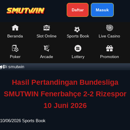
Daftar
Masuk
Beranda
Slot Online
Sports Book
Live Casino
Poker
Arcade
Lottery
Promotion
 smutwin
Hasil Pertandingan Bundesliga
SMUTWIN Fenerbahçe 2-2 Rizespor
10 Juni 2026
10/06/2026
Sports Book