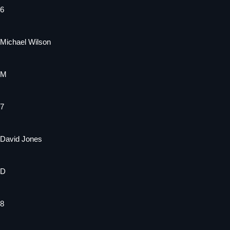
6
Michael Wilson
M
7
David Jones
D
8